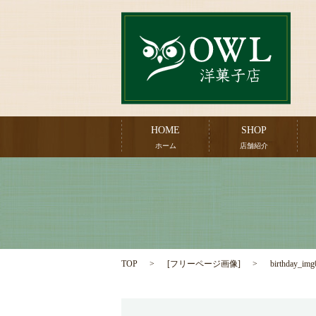
HOME
SHOP
ホーム
店舗紹介
TOP
[
フリーページ画像
]
birthday_img