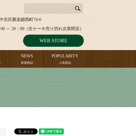
中京区聚楽廻西町74-6
：00 ～ 20：00（生ケーキ売り切れ次第閉店）
WEB STORE
NEWS
POPULARITY
キ
新着商品
人気商品