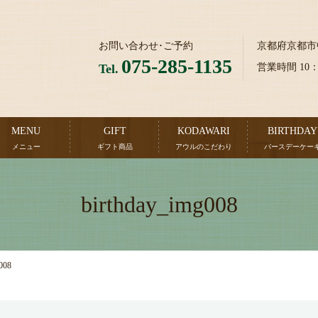
お問い合わせ･ご予約
京都府京都市
075-285-1135
Tel.
営業時間 10
MENU
GIFT
KODAWARI
BIRTHDAY
メニュー
ギフト商品
アウルのこだわり
バースデーケー
birthday_img008
008