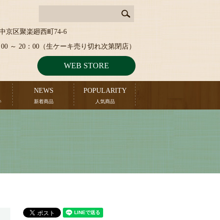
中京区聚楽廻西町74-6
：00 ～ 20：00（生ケーキ売り切れ次第閉店）
WEB STORE
NEWS
POPULARITY
キ
新着商品
人気商品