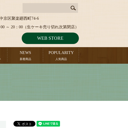
中京区聚楽廻西町74-6
：00 ～ 20：00（生ケーキ売り切れ次第閉店）
WEB STORE
NEWS
POPULARITY
キ
新着商品
人気商品