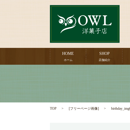
HOME
SHOP
ホーム
店舗紹介
TOP
[
フリーページ画像
]
birthday_img