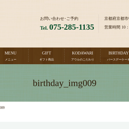
お問い合わせ･ご予約
京都府京都市
075-285-1135
Tel.
営業時間 10
MENU
GIFT
KODAWARI
BIRTHDAY
メニュー
ギフト商品
アウルのこだわり
バースデーケー
birthday_img009
009