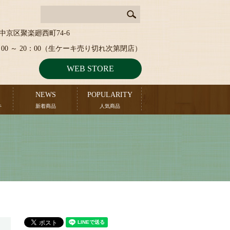
中京区聚楽廻西町74-6
：00 ～ 20：00（生ケーキ売り切れ次第閉店）
WEB STORE
NEWS
POPULARITY
キ
新着商品
人気商品