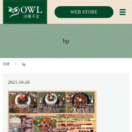
WEB STORE
メ
hp
TOP
hp
2021-10-26