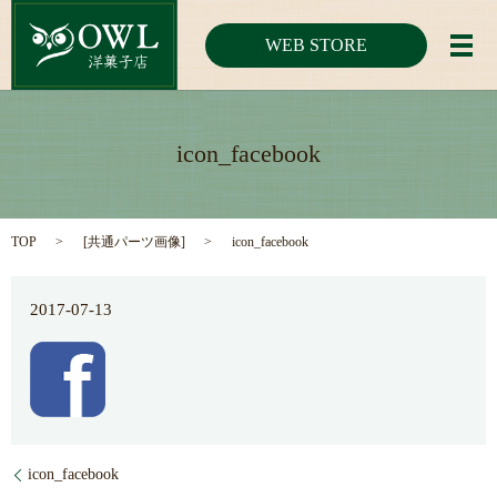
WEB STORE
メ
icon_facebook
TOP
[
共通パーツ画像
]
icon_facebook
2017-07-13
icon_facebook