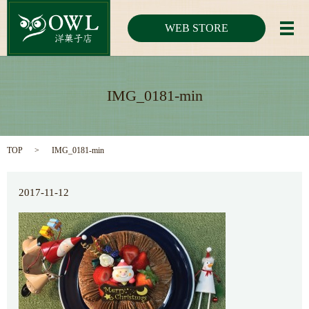
WEB STORE
メ
IMG_0181-min
TOP
IMG_0181-min
2017-11-12