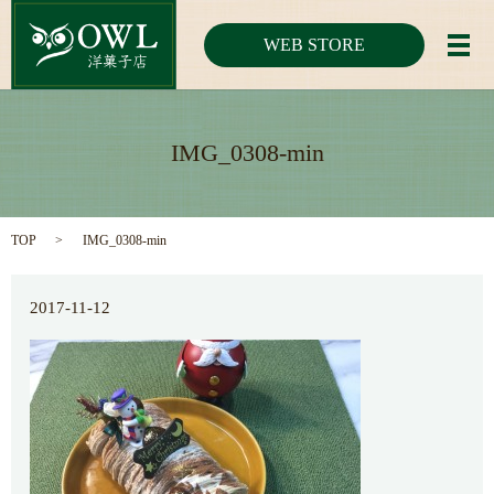
WEB STORE
メ
IMG_0308-min
TOP
IMG_0308-min
2017-11-12