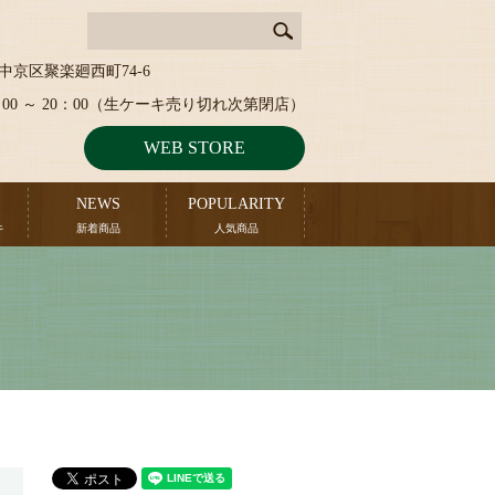
中京区聚楽廻西町74-6
：00 ～ 20：00（生ケーキ売り切れ次第閉店）
WEB STORE
NEWS
POPULARITY
キ
新着商品
人気商品