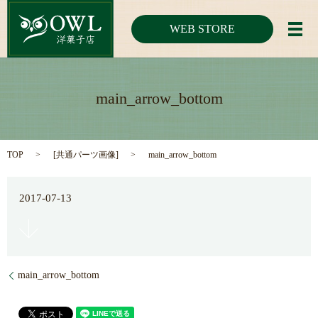
WEB STORE
メ
main_arrow_bottom
TOP
[
共通パーツ画像
]
main_arrow_bottom
2017-07-13
main_arrow_bottom