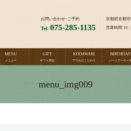
お問い合わせ･ご予約
京都府京都市
075-285-1135
Tel.
営業時間 10
MENU
GIFT
KODAWARI
BIRTHDAY
メニュー
ギフト商品
アウルのこだわり
バースデーケー
menu_img009