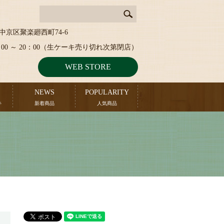
中京区聚楽廻西町74-6
：00 ～ 20：00（生ケーキ売り切れ次第閉店）
WEB STORE
NEWS
POPULARITY
キ
新着商品
人気商品