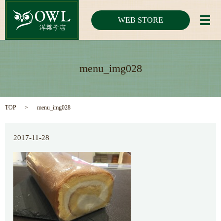
WEB STORE
メ
menu_img028
TOP
menu_img028
2017-11-28