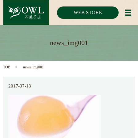
WEB STORE
メ
news_img001
TOP
news_img001
2017-07-13