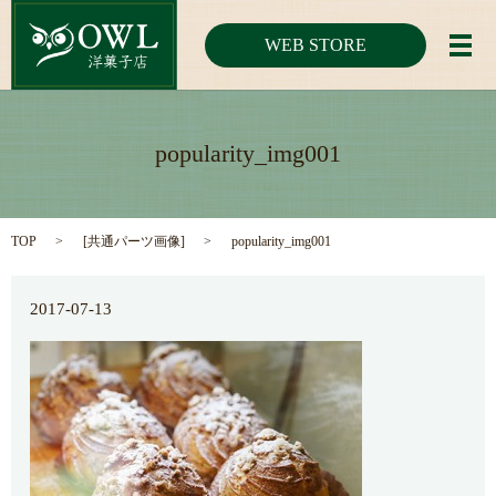
WEB STORE
メ
popularity_img001
TOP
[
共通パーツ画像
]
popularity_img001
2017-07-13