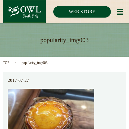
WEB STORE
メ
popularity_img003
TOP
popularity_img003
2017-07-27