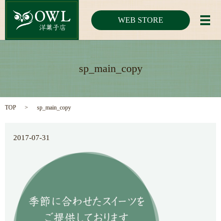
WEB STORE
メ
sp_main_copy
TOP
sp_main_copy
2017-07-31