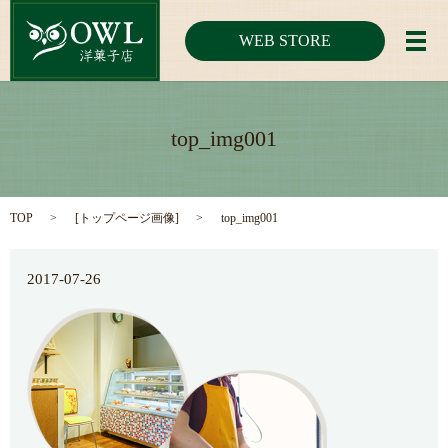
WEB STORE
メ
top_img001
TOP
[
トップページ画像
]
top_img001
2017-07-26