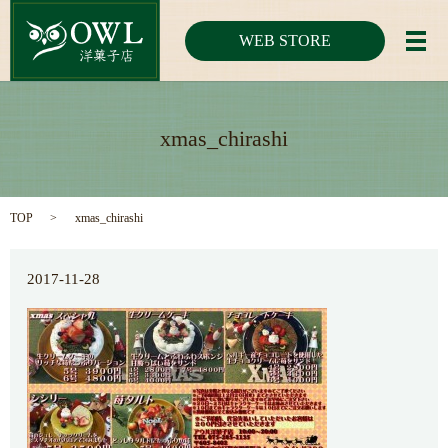
WEB STORE
メ
xmas_chirashi
TOP
xmas_chirashi
2017-11-28